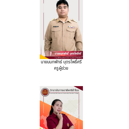
นายนนทพัทธ์ บุตรโพธิ์ศรี
ครูผู้ช่วย