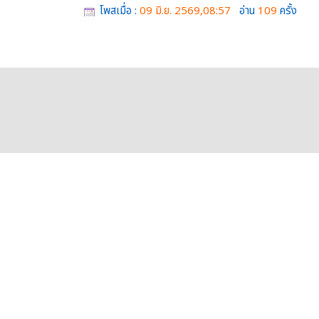
โพสเมื่อ :
09 มิ.ย. 2569,08:57
อ่าน
109
ครั้ง