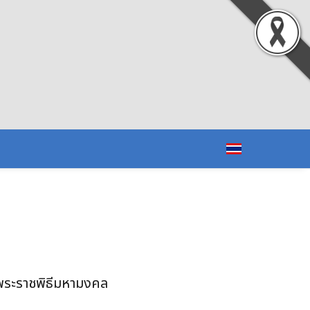
าสพระราชพิธีมหามงคล